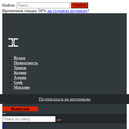
Найти:
Вход
Временная скидка 50%
на годовую подписку
!
Взлом
Приватность
Трюки
Кодинг
Админ
Geek
Магазин
Подписаться на материалы
Выпуски
Годовая
подписка
на