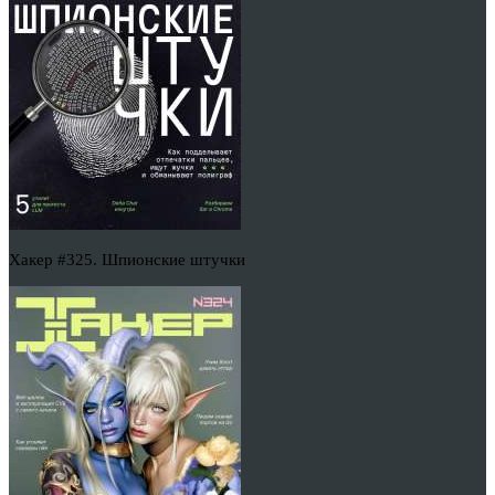
Хакер #325. Шпионские штучки