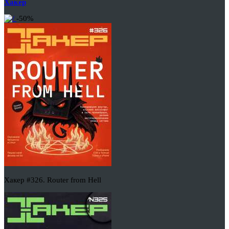
Хакер
-50%
Хакер #326. Router from Hell