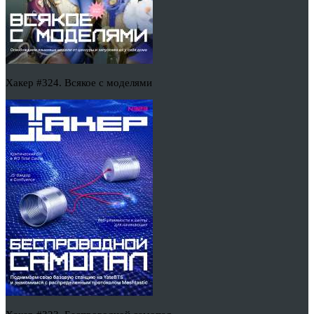
Хакер #324. Всякое с моделями