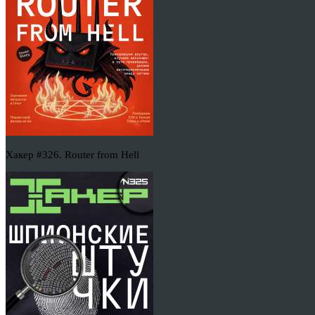
Хакер #326. Router from Hell