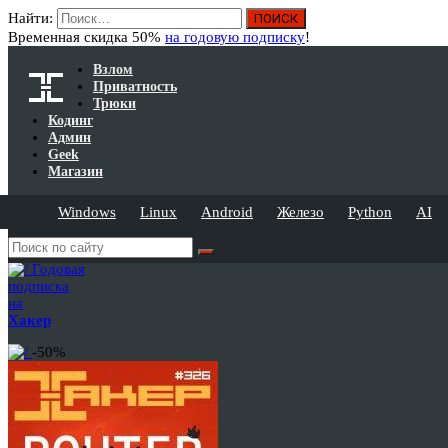
Найти:
Временная скидка 50%
на годовую подписку
!
Взлом
Приватность
Трюки
Кодинг
Админ
Geek
Магазин
Windows
Linux
Android
Железо
Python
AI
Годовая
подписка
на
Хакер
-50%