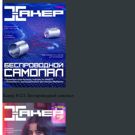
Хакер #323. Беспроводной самопал