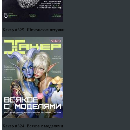
Хакер #325. Шпионские штучки
Хакер #324. Всякое с моделями