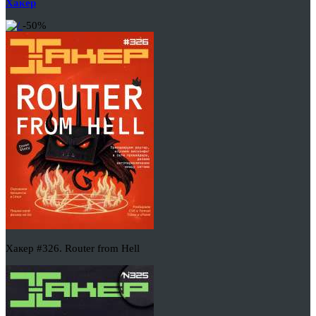
Хакер
-50%
Хакер #326. Router from Hell