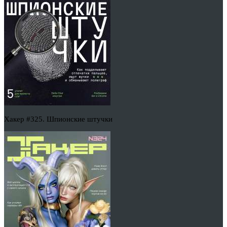
Хакер #325. Шпионские штучки