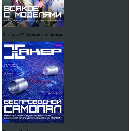
Хакер #324. Всякое с моделями