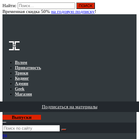
Найти:
Вход
Временная скидка 50%
на годовую подписку
!
Взлом
Приватность
Трюки
Кодинг
Админ
Geek
Магазин
Подписаться на материалы
Выпуски
Годовая
подписка
на