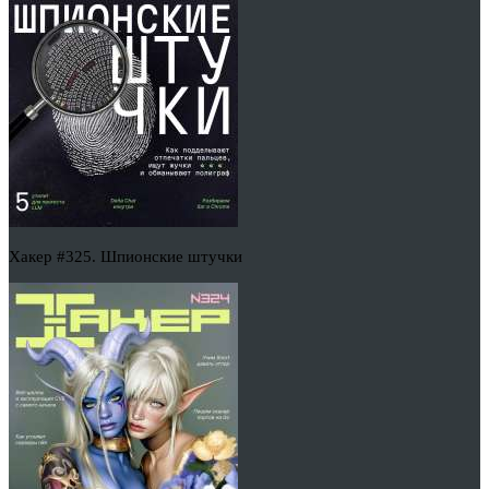
Хакер #325. Шпионские штучки