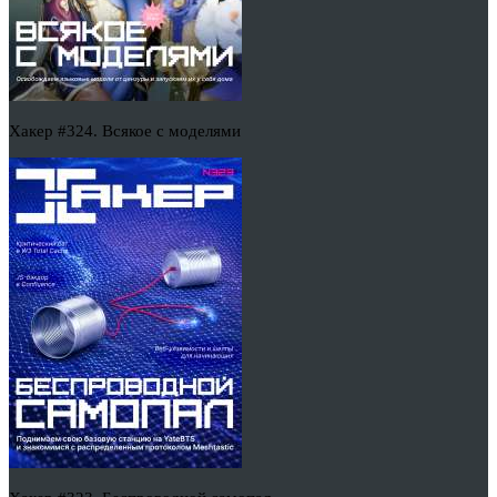
Хакер #324. Всякое с моделями