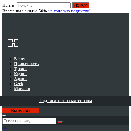
Найти:
Вход
Временная скидка 50%
на годовую подписку
!
Взлом
Приватность
Трюки
Кодинг
Админ
Geek
Магазин
Подписаться на материалы
Выпуски
Годовая
подписка
на