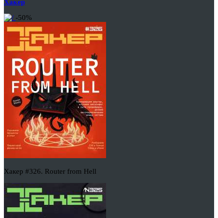
Хакер
-50%
Хакер #326. Router from Hell