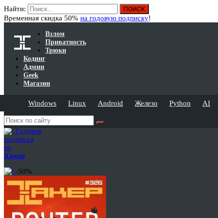
Найти:
Временная скидка 50%
на годовую подписку
!
Взлом
Приватность
Трюки
Кодинг
Админ
Geek
Магазин
Windows
Linux
Android
Железо
Python
AI
Годовая
подписка
на
Хакер
-50%