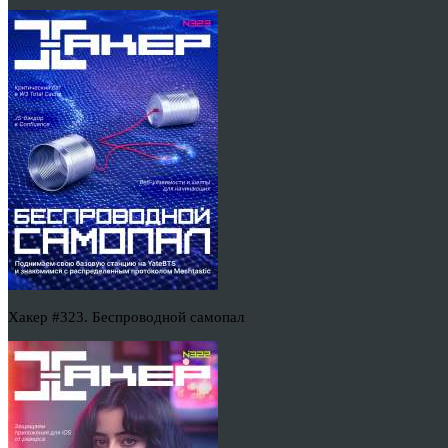
Хакер #323. Беспроводной самопал