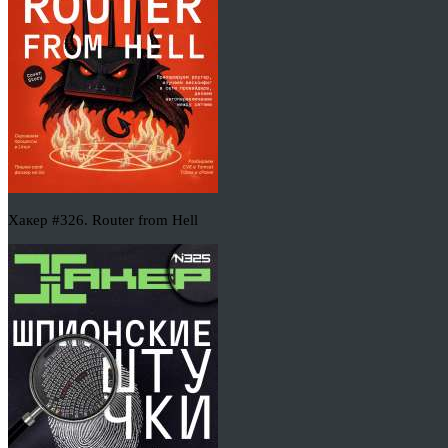
Хакер #326. Router from Hell