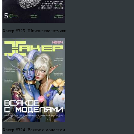
Хакер #325. Шпионские штучки
Хакер #324. Всякое с моделями