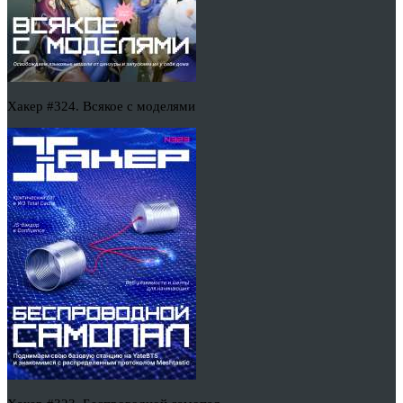
Хакер #324. Всякое с моделями