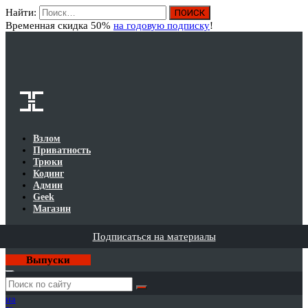
Найти:
Вход
Временная скидка 50%
на годовую подписку
!
Взлом
Приватность
Трюки
Кодинг
Админ
Geek
Магазин
Подписаться на материалы
Выпуски
Годовая
подписка
на