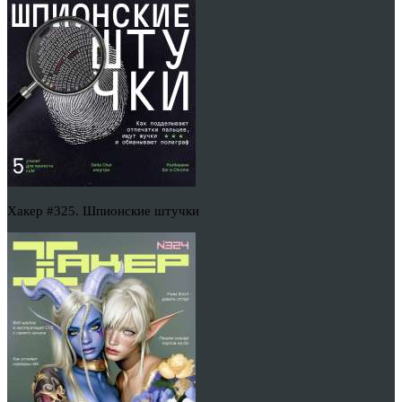
Хакер #325. Шпионские штучки