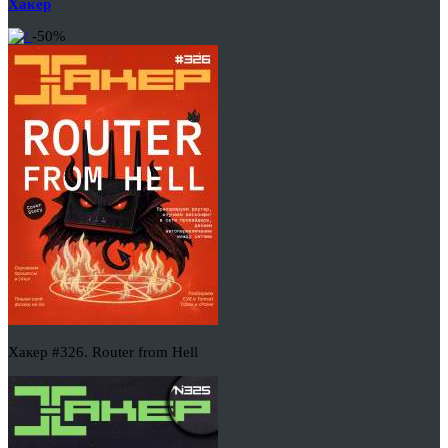
Хакер
-50%
Хакер #326. Router from Hell