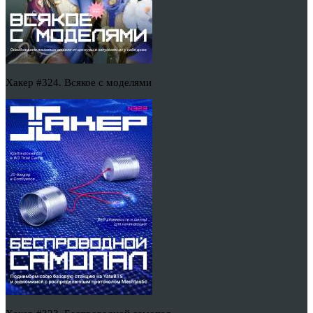
Хакер #324. Всякое с моделями