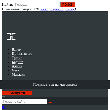
Найти:
Вход
Временная скидка 50%
на годовую подписку
!
Взлом
Приватность
Трюки
Кодинг
Админ
Geek
Магазин
Подписаться на материалы
Выпуски
Годовая
подписка
на