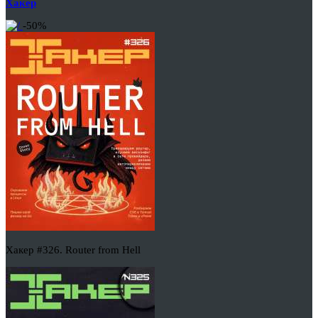
Хакер
-50%
Хакер #326. Router from Hell