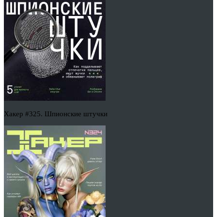
Хакер #325. Шпионские штучки