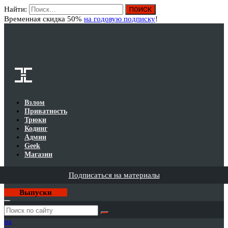
Найти:
Вход
Временная скидка 50%
на годовую подписку
!
Взлом
Приватность
Трюки
Кодинг
Админ
Geek
Магазин
Подписаться на материалы
Выпуски
Годовая
подписка
на