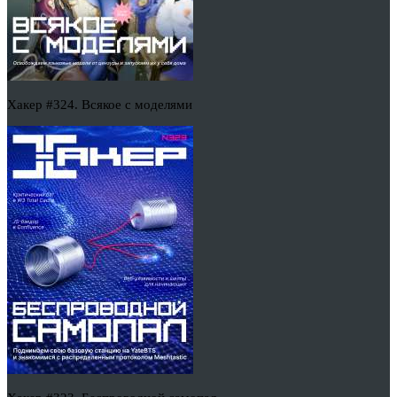
Хакер #324. Всякое с моделями