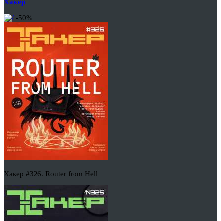
Хакер
-50%
Хакер #326. Router from Hell