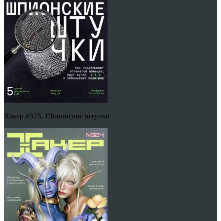
Хакер #325. Шпионские штучки