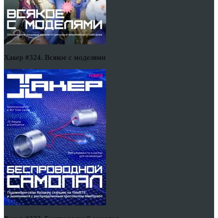
Хакер #324. Всякое с моделями