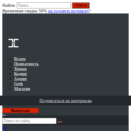
Найти:
Вход
Временная скидка 50%
на годовую подписку
!
Взлом
Приватность
Трюки
Кодинг
Админ
Geek
Магазин
Подписаться на материалы
Выпуски
Годовая
подписка
на