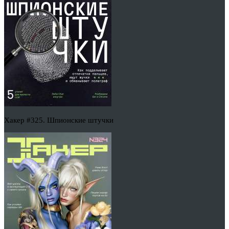
Хакер #325. Шпионские штучки