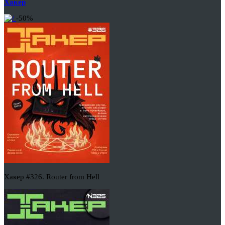
Хакер
-50%
Хакер #326. Router from Hell