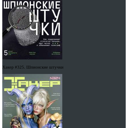
Хакер #325. Шпионские штучки