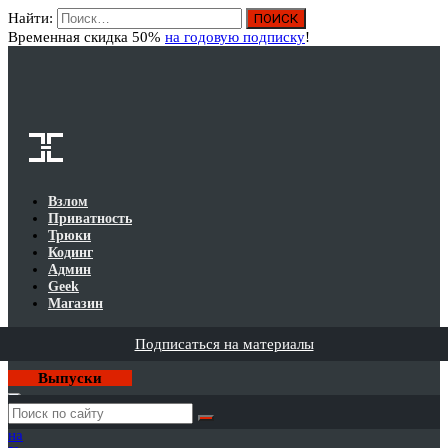
Найти:
Вход
Временная скидка 50%
на годовую подписку
!
Взлом
Приватность
Трюки
Кодинг
Админ
Geek
Магазин
Подписаться на материалы
Выпуски
Годовая
подписка
на