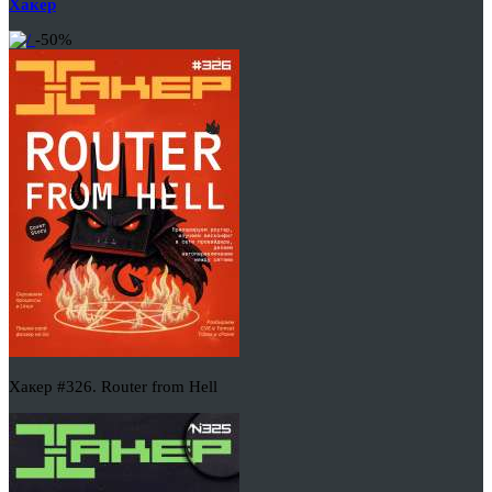
Хакер
-50%
Хакер #326. Router from Hell