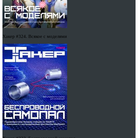
Хакер #324. Всякое с моделями