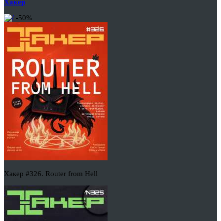
Хакер
-50%
Хакер #326. Router from Hell