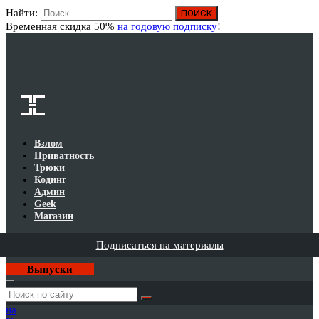
Найти:
Вход
Временная скидка 50%
на годовую подписку
!
Взлом
Приватность
Трюки
Кодинг
Админ
Geek
Магазин
Подписаться на материалы
Выпуски
Годовая
подписка
на