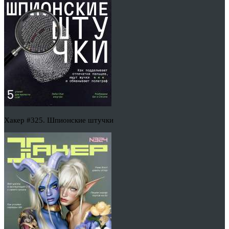
Хакер #325. Шпионские штучки