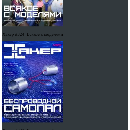
Хакер #324. Всякое с моделями