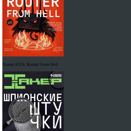
Хакер #326. Router from Hell