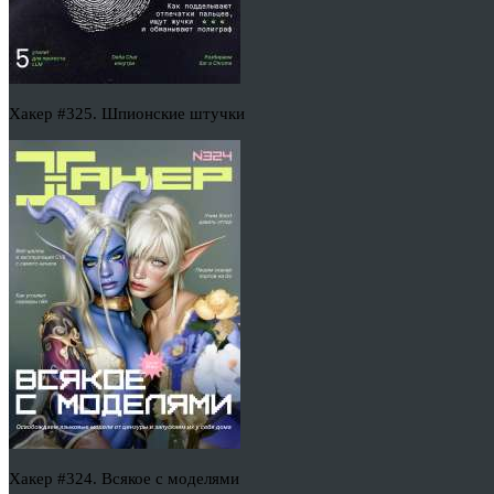
Хакер #325. Шпионские штучки
Хакер #324. Всякое с моделями