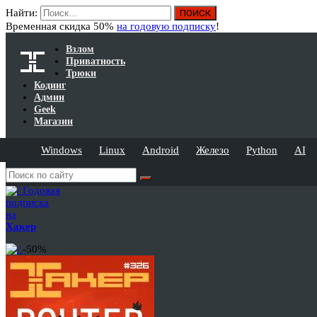
Найти:
Временная скидка 50%
на годовую подписку
!
Взлом
Приватность
Трюки
Кодинг
Админ
Geek
Магазин
Windows
Linux
Android
Железо
Python
AI
Годовая
подписка
на
Хакер
-50%