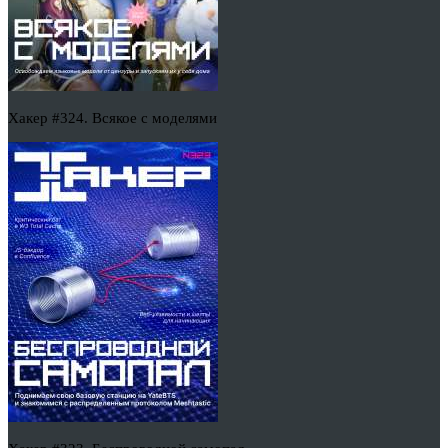
Хакер #324. Всякое с моделями