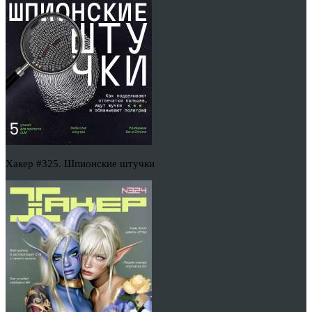
Хакер #325. Шпионские штучки