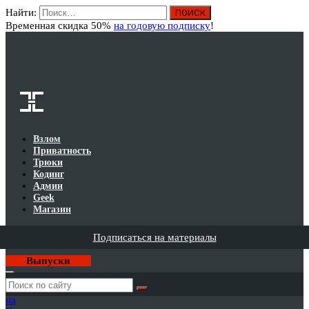
Найти:
Вход
Временная скидка 50%
на годовую подписку
!
Взлом
Приватность
Трюки
Кодинг
Админ
Geek
Магазин
Подписаться на материалы
Выпуски
Годовая
подписка
на