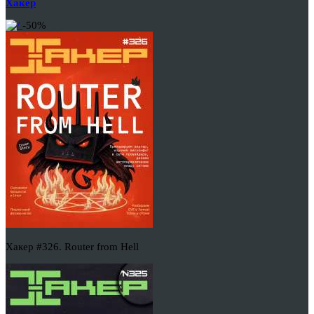
Хакер
-50%
Хакер #326. Router from Hell