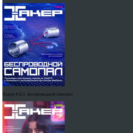
Хакер #323. Беспроводной самопал