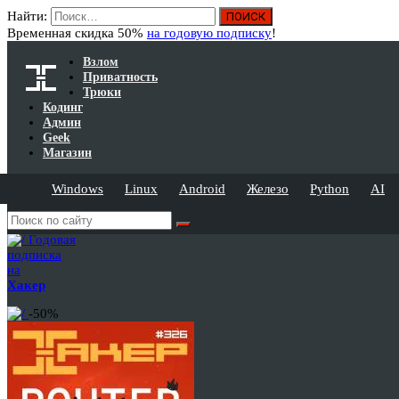
Найти:
Временная скидка 50%
на годовую подписку
!
Взлом
Приватность
Трюки
Кодинг
Админ
Geek
Магазин
Windows
Linux
Android
Железо
Python
AI
Годовая
подписка
на
Хакер
-50%