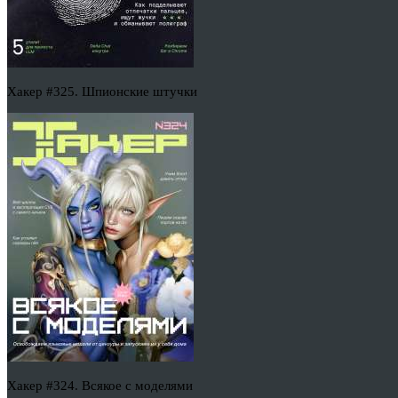
Хакер #325. Шпионские штучки
Хакер #324. Всякое с моделями