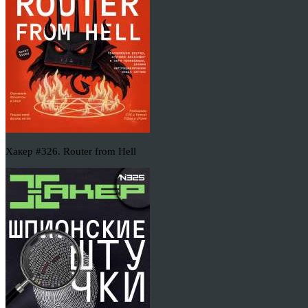
Хакер #326. Router from Hell