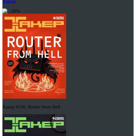
Хакер
-50%
Хакер #326. Router from Hell