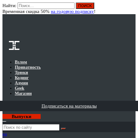
Найти:
Вход
Временная скидка 50%
на годовую подписку
!
Взлом
Приватность
Трюки
Кодинг
Админ
Geek
Магазин
Подписаться на материалы
Выпуски
Годовая
подписка
на