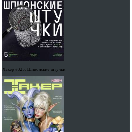
Хакер #325. Шпионские штучки