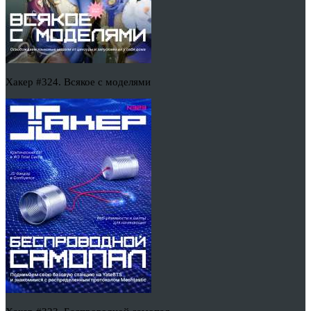
Хакер #324. Всякое с моделями