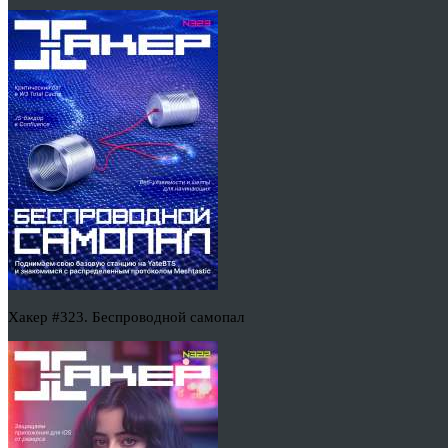
Хакер #323. Беспроводной самопал