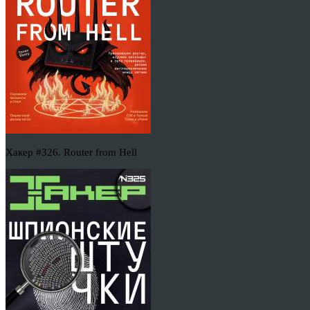
Хакер #326. Router from Hell