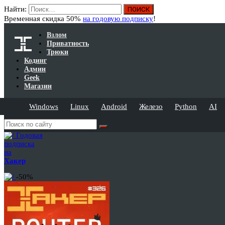
Найти:
Временная скидка 50%
на годовую подписку
!
Взлом
Приватность
Трюки
Кодинг
Админ
Geek
Магазин
Windows
Linux
Android
Железо
Python
AI
Годовая
подписка
на
Хакер
-50%