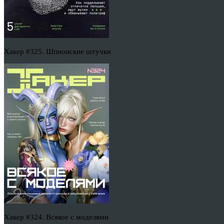
Хакер #325. Шпионские штучки
Хакер #324. Всякое с моделями