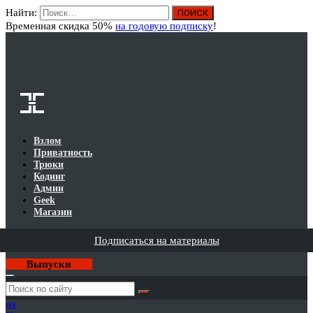
Найти:
Вход
Временная скидка 50%
на годовую подписку
!
Взлом
Приватность
Трюки
Кодинг
Админ
Geek
Магазин
Подписаться на материалы
Выпуски
Годовая
подписка
на