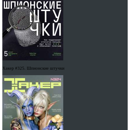
Хакер #325. Шпионские штучки