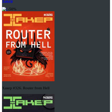
Хакер
-50%
Хакер #326. Router from Hell