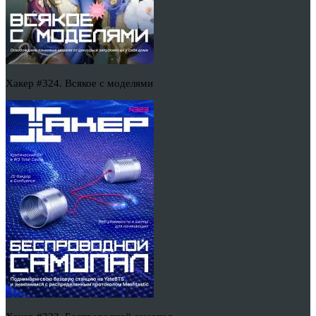
Хакер #324. Всякое с моделями