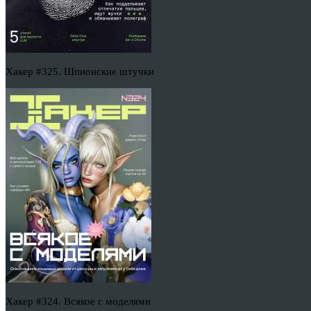
Хакер #325. Шпионские штучки
Хакер #324. Всякое с моделями