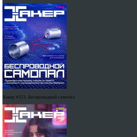
Хакер #323. Беспроводной самопал