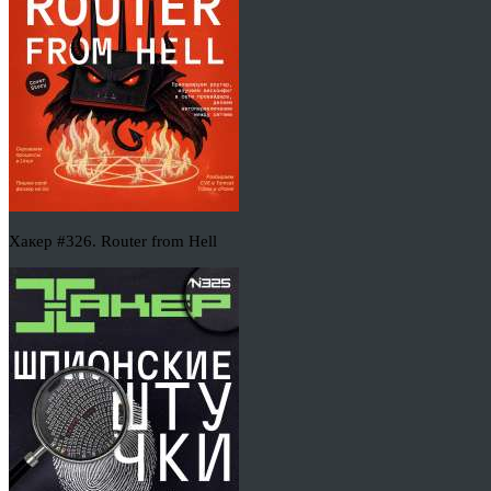
Хакер #326. Router from Hell