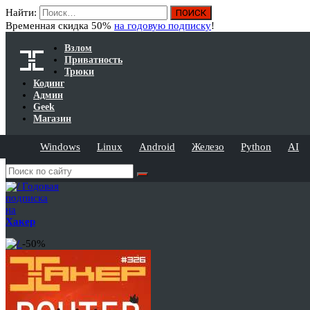
Найти:
Временная скидка 50%
на годовую подписку
!
Взлом
Приватность
Трюки
Кодинг
Админ
Geek
Магазин
Windows
Linux
Android
Железо
Python
AI
Годовая
подписка
на
Хакер
-50%