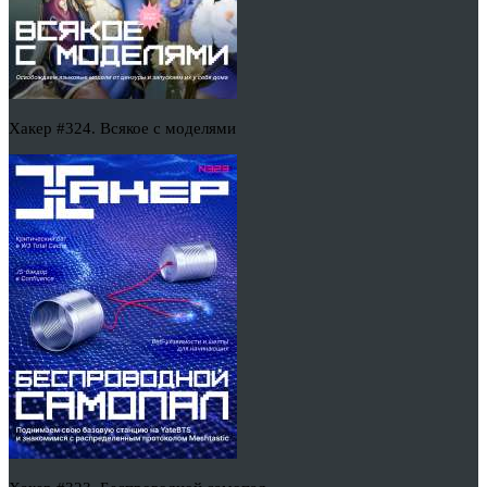
Хакер #324. Всякое с моделями