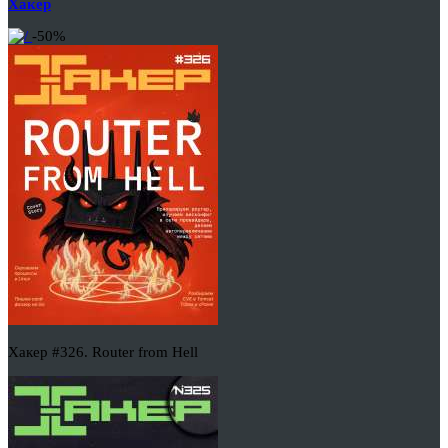
Хакер
-50%
Хакер #326. Router from Hell