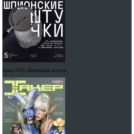
Хакер #325. Шпионские штучки