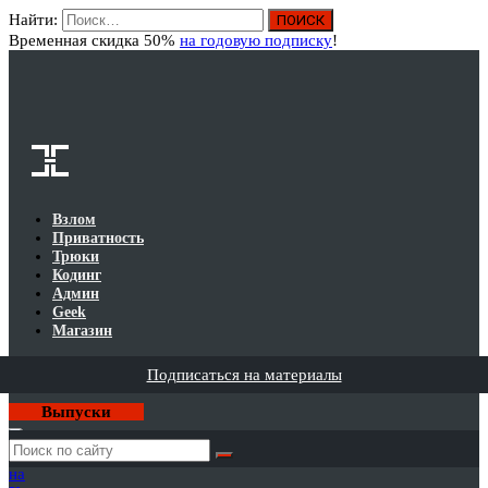
Найти:
Вход
Временная скидка 50%
на годовую подписку
!
Взлом
Приватность
Трюки
Кодинг
Админ
Geek
Магазин
Подписаться на материалы
Выпуски
Годовая
подписка
на