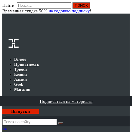
Найти:
Вход
Временная скидка 50%
на годовую подписку
!
Взлом
Приватность
Трюки
Кодинг
Админ
Geek
Магазин
Подписаться на материалы
Выпуски
Годовая
подписка
на