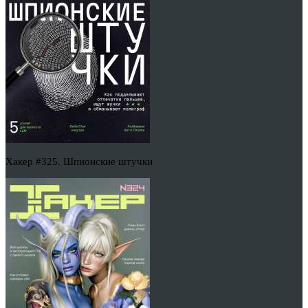
Хакер #325. Шпионские штучки