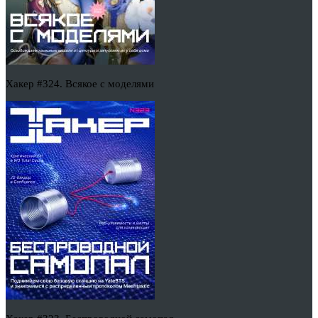
Хакер #324. Всякое с моделями