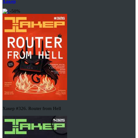
Хакер
-50%
Хакер #326. Router from Hell