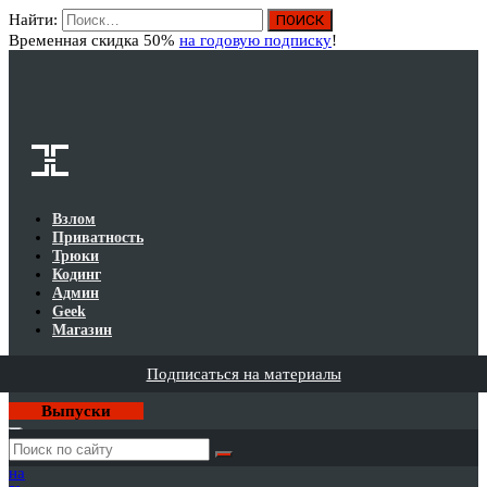
Найти:
Вход
Временная скидка 50%
на годовую подписку
!
Взлом
Приватность
Трюки
Кодинг
Админ
Geek
Магазин
Подписаться на материалы
Выпуски
Годовая
подписка
на