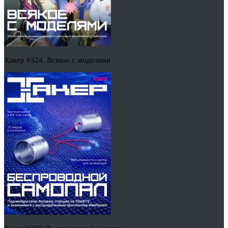
Хакер #324. Всякое с моделями