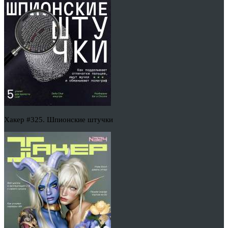
Хакер #325. Шпионские штучки