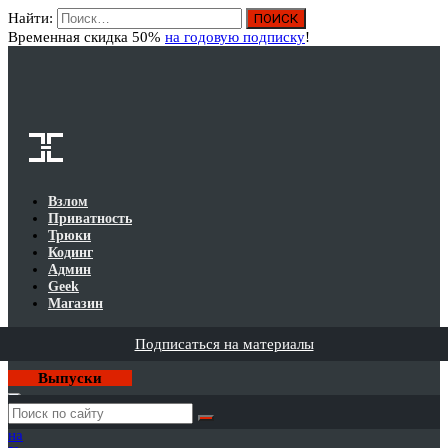
Найти:
Вход
Временная скидка 50%
на годовую подписку
!
Взлом
Приватность
Трюки
Кодинг
Админ
Geek
Магазин
Подписаться на материалы
Выпуски
Годовая
подписка
на