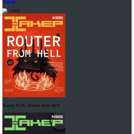
Хакер
-50%
Хакер #326. Router from Hell