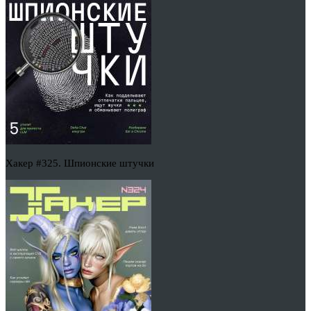
Хакер #325. Шпионские штучки