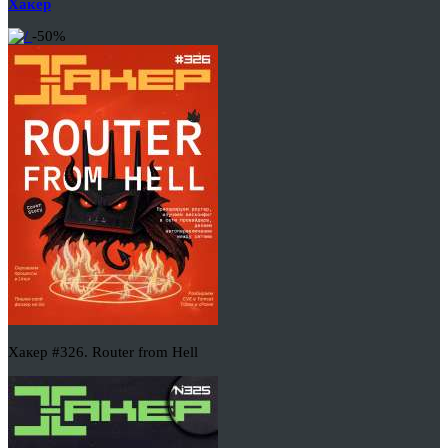
Хакер
-50%
Хакер #326. Router from Hell