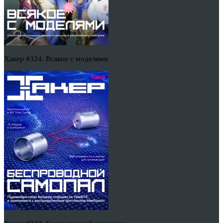
Хакер #324. Всякое с моделями