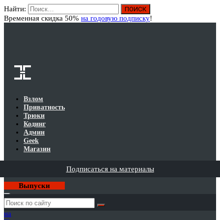
Найти:
Вход
Временная скидка 50%
на годовую подписку
!
Взлом
Приватность
Трюки
Кодинг
Админ
Geek
Магазин
Подписаться на материалы
Выпуски
Годовая
подписка
на