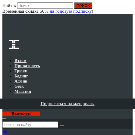
Найти:
Вход
Временная скидка 50%
на годовую подписку
!
Взлом
Приватность
Трюки
Кодинг
Админ
Geek
Магазин
Подписаться на материалы
Выпуски
Годовая
подписка
на