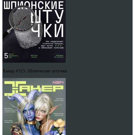
Хакер #325. Шпионские штучки