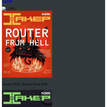
Хакер
-50%
Хакер #326. Router from Hell