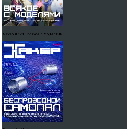
Хакер #324. Всякое с моделями