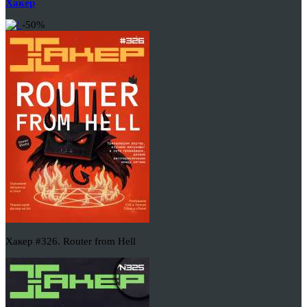
Хакер
-50%
Хакер #326. Router from Hell