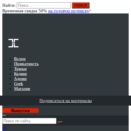
Найти:
Вход
Временная скидка 50%
на годовую подписку
!
Взлом
Приватность
Трюки
Кодинг
Админ
Geek
Магазин
Подписаться на материалы
Выпуски
Годовая
подписка
на