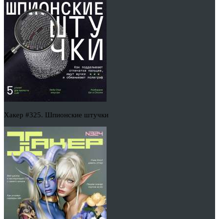
Хакер #325. Шпионские штучки