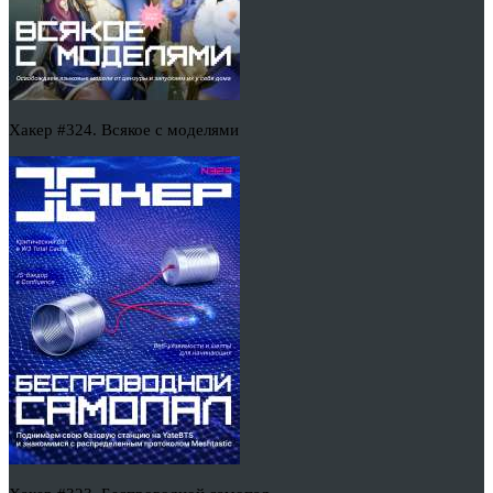
Хакер #324. Всякое с моделями