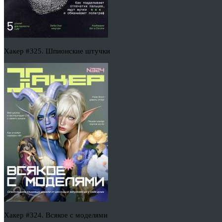
Хакер #325. Шпионские штучки
Хакер #324. Всякое с моделями