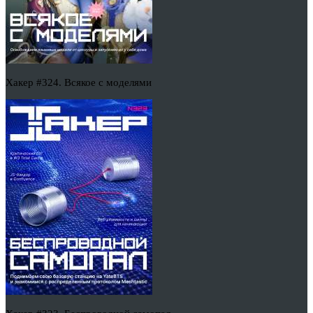
Хакер #324. Всякое с моделями