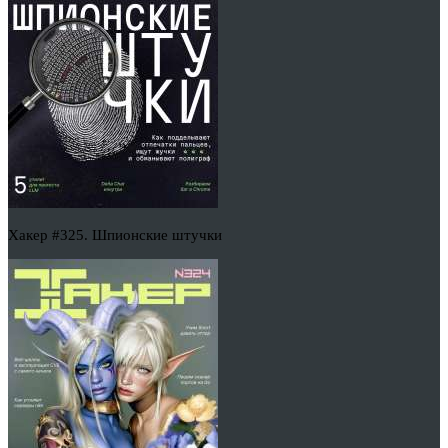
Хакер #325. Шпионские штучки