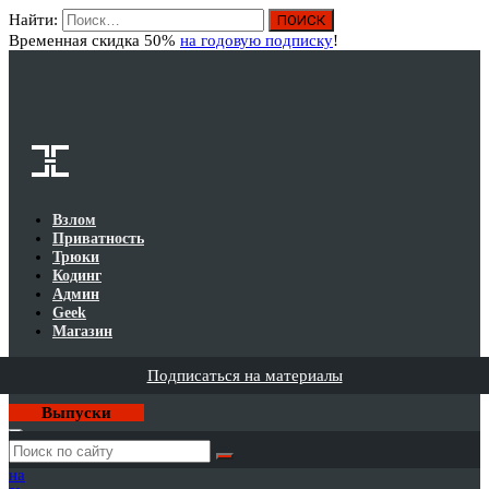
Найти:
Вход
Временная скидка 50%
на годовую подписку
!
Взлом
Приватность
Трюки
Кодинг
Админ
Geek
Магазин
Подписаться на материалы
Выпуски
Годовая
подписка
на