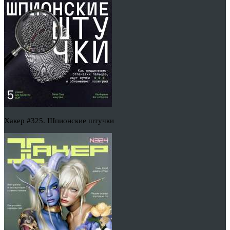
Хакер #325. Шпионские штучки