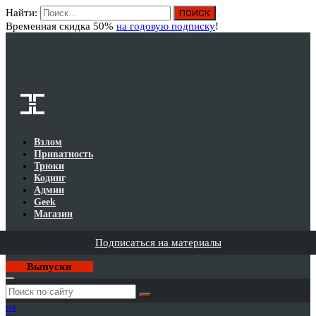
Найти:
Вход
Временная скидка 50%
на годовую подписку
!
Взлом
Приватность
Трюки
Кодинг
Админ
Geek
Магазин
Подписаться на материалы
Выпуски
Годовая
подписка
на