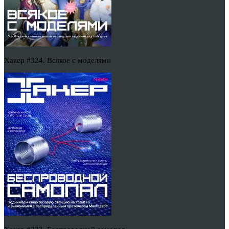
Хакер #324. Всякое с моделями