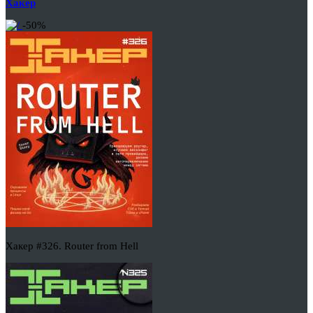
Хакер
-50%
Хакер #326. Router from Hell