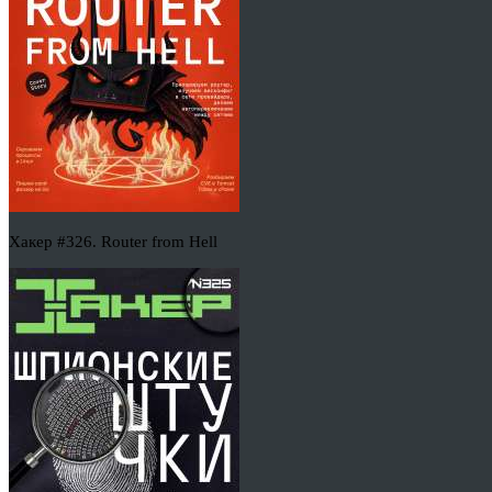
Хакер #326. Router from Hell