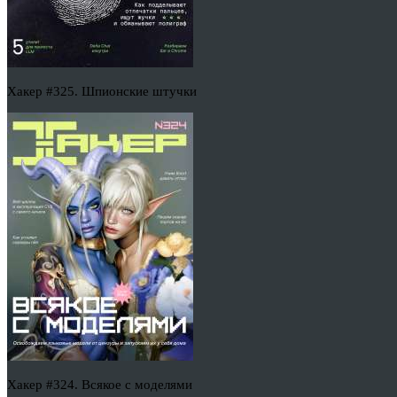
Хакер #325. Шпионские штучки
Хакер #324. Всякое с моделями