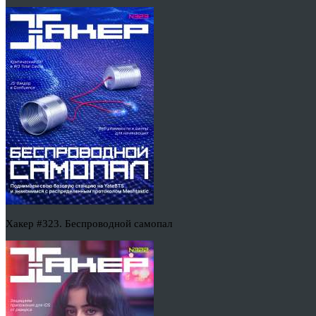
Хакер #323. Беспроводной самопал