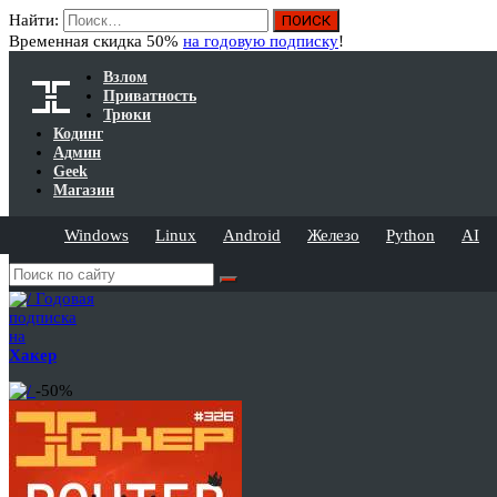
Найти:
Временная скидка 50%
на годовую подписку
!
Взлом
Приватность
Трюки
Кодинг
Админ
Geek
Магазин
Windows
Linux
Android
Железо
Python
AI
Годовая
подписка
на
Хакер
-50%