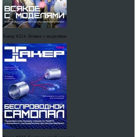
Хакер #324. Всякое с моделями