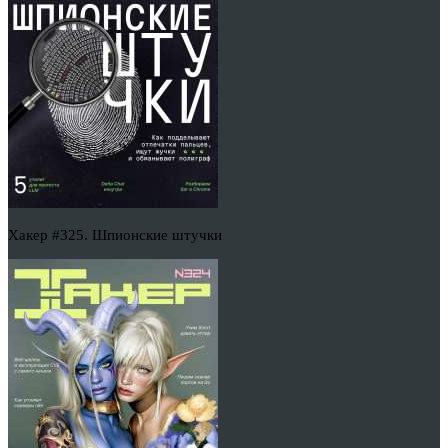
Хакер #325. Шпионские штучки