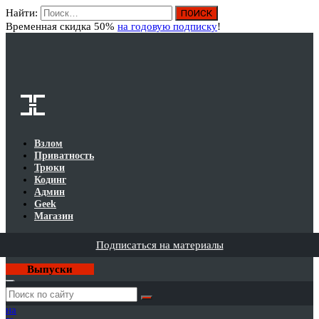
Найти:
Вход
Временная скидка 50%
на годовую подписку
!
Взлом
Приватность
Трюки
Кодинг
Админ
Geek
Магазин
Подписаться на материалы
Выпуски
Годовая
подписка
на