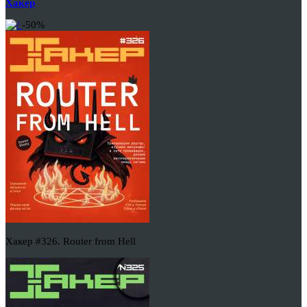
Хакер
-50%
Хакер #326. Router from Hell