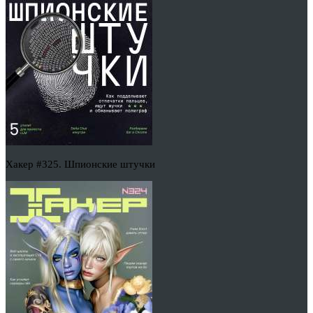
Хакер #325. Шпионские штучки