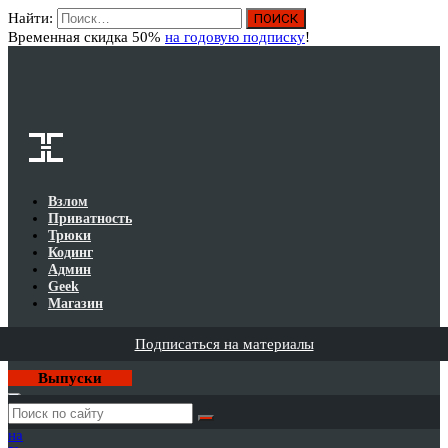
Найти:
Вход
Временная скидка 50%
на годовую подписку
!
Взлом
Приватность
Трюки
Кодинг
Админ
Geek
Магазин
Подписаться на материалы
Выпуски
Годовая
подписка
на