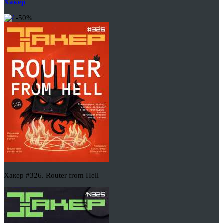
Хакер
-50%
Хакер #326. Router from Hell