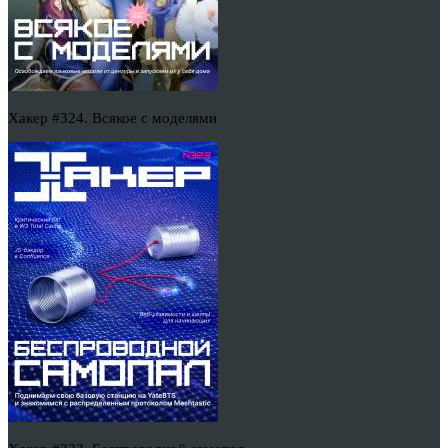
Хакер #324. Всякое с моделями