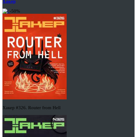
Хакер
-50%
Хакер #326. Router from Hell