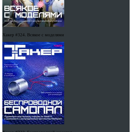
Хакер #324. Всякое с моделями