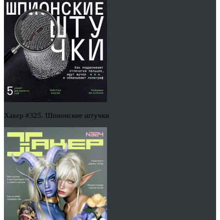
Хакер #325. Шпионские штучки