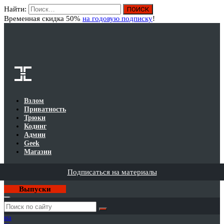
Найти:
Вход
Временная скидка 50%
на годовую подписку
!
Взлом
Приватность
Трюки
Кодинг
Админ
Geek
Магазин
Подписаться на материалы
Выпуски
Годовая
подписка
на