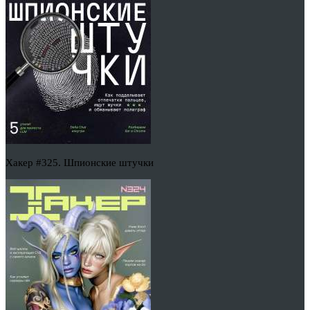
Хакер #325. Шпионские штучки