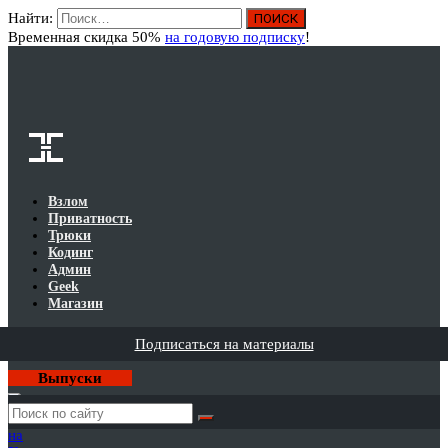
Найти:
Вход
Временная скидка 50%
на годовую подписку
!
Взлом
Приватность
Трюки
Кодинг
Админ
Geek
Магазин
Подписаться на материалы
Выпуски
Годовая
подписка
на