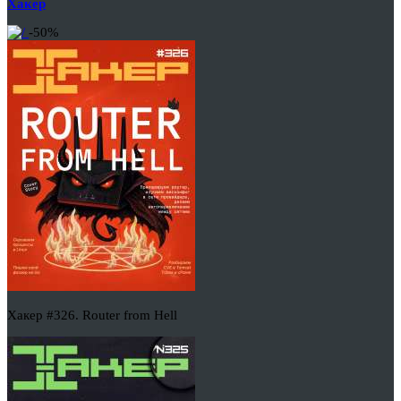
Хакер
-50%
Хакер #326. Router from Hell