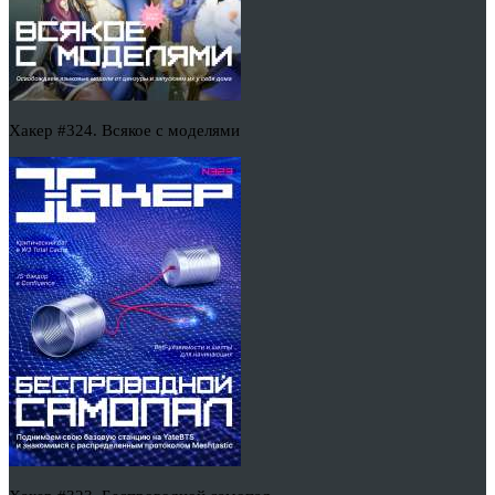
Хакер #324. Всякое с моделями