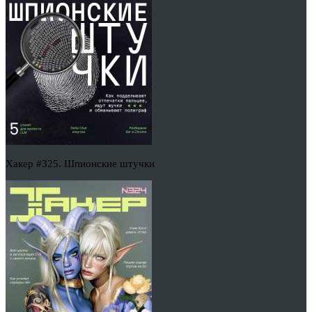
Хакер #325. Шпионские штучки