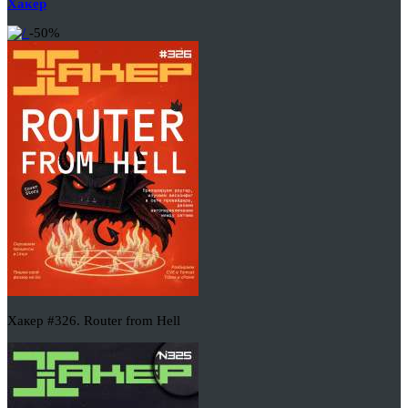
Хакер
-50%
Хакер #326. Router from Hell