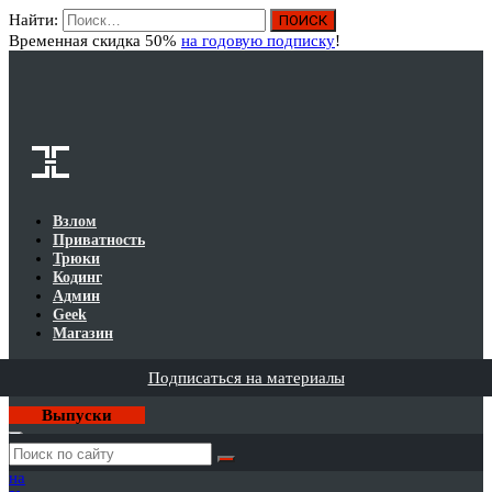
Найти:
Вход
Временная скидка 50%
на годовую подписку
!
Взлом
Приватность
Трюки
Кодинг
Админ
Geek
Магазин
Подписаться на материалы
Выпуски
Годовая
подписка
на