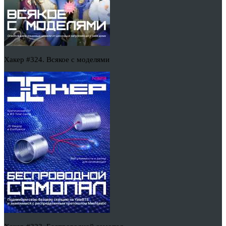
Хакер #324. Всякое с моделями