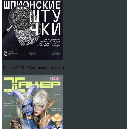
Хакер #325. Шпионские штучки