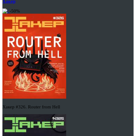
Хакер
-50%
Хакер #326. Router from Hell