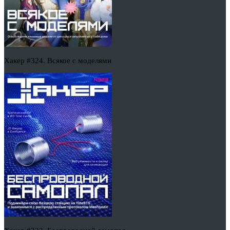
Хакер #324. Всякое с моделями