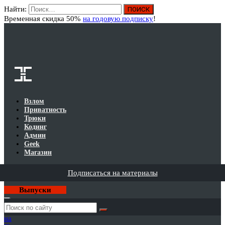
Найти:
Вход
Временная скидка 50%
на годовую подписку
!
Взлом
Приватность
Трюки
Кодинг
Админ
Geek
Магазин
Подписаться на материалы
Выпуски
Годовая
подписка
на