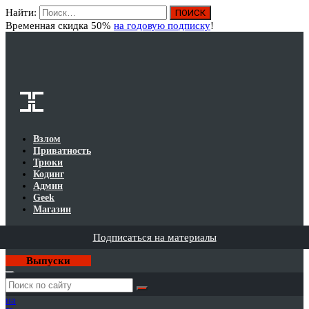
Найти:
Вход
Временная скидка 50%
на годовую подписку
!
Взлом
Приватность
Трюки
Кодинг
Админ
Geek
Магазин
Подписаться на материалы
Выпуски
Годовая
подписка
на