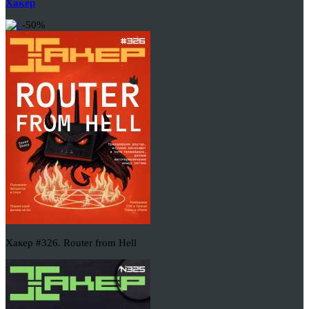
Хакер
-50%
Хакер #326. Router from Hell