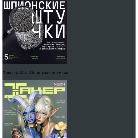
Хакер #325. Шпионские штучки