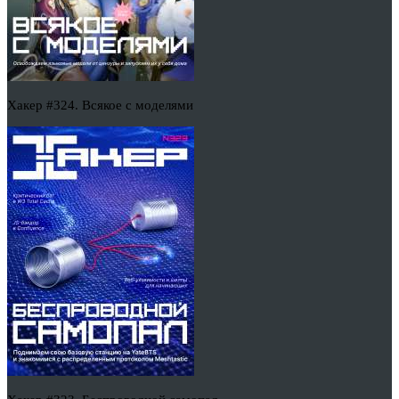
Хакер #324. Всякое с моделями