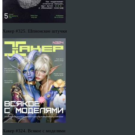
Хакер #325. Шпионские штучки
Хакер #324. Всякое с моделями