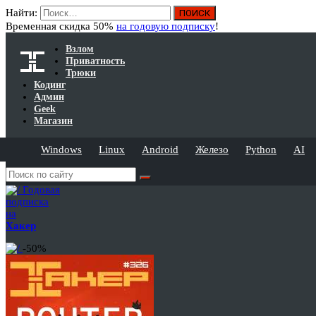
Найти:
Временная скидка 50%
на годовую подписку
!
Взлом
Приватность
Трюки
Кодинг
Админ
Geek
Магазин
Windows
Linux
Android
Железо
Python
AI
Годовая
подписка
на
Хакер
-50%