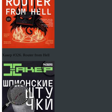
Хакер #326. Router from Hell