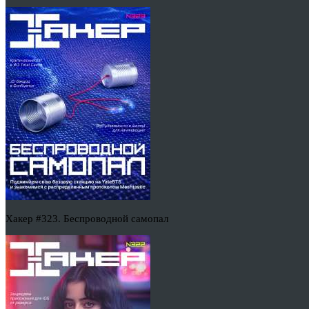
Хакер #323. Беспроводной самопал