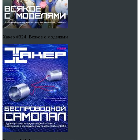
Хакер #324. Всякое с моделями