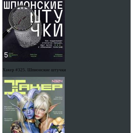
Хакер #325. Шпионские штучки