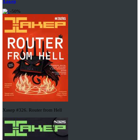
Хакер
-50%
Хакер #326. Router from Hell