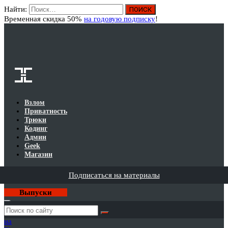
Найти:
Вход
Временная скидка 50%
на годовую подписку
!
Взлом
Приватность
Трюки
Кодинг
Админ
Geek
Магазин
Подписаться на материалы
Выпуски
Годовая
подписка
на