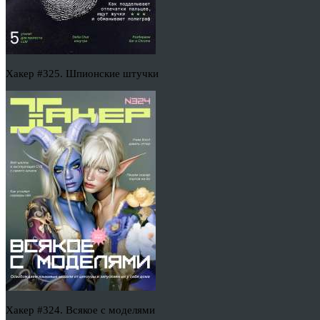
Хакер #325. Шпионские штучки
Хакер #324. Всякое с моделями