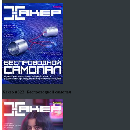
Хакер #323. Беспроводной самопал