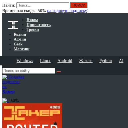
Найти:
Временная скидка 50%
на годовую подписку
!
Взлом
Приватность
Трюки
Кодинг
Админ
Geek
Магазин
Windows
Linux
Android
Железо
Python
AI
Годовая
подписка
на
Хакер
-50%