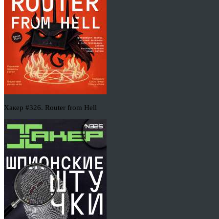
Хакер #326. Router from Hell