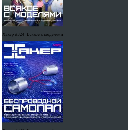
Хакер #324. Всякое с моделями