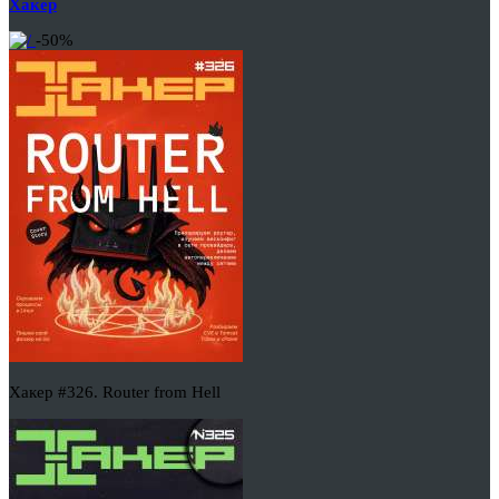
Хакер
-50%
Хакер #326. Router from Hell