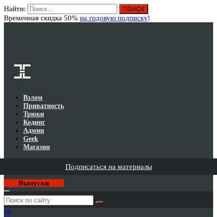
Найти:
Вход
Временная скидка 50%
на годовую подписку
!
Взлом
Приватность
Трюки
Кодинг
Админ
Geek
Магазин
Подписаться на материалы
Выпуски
Годовая
подписка
на