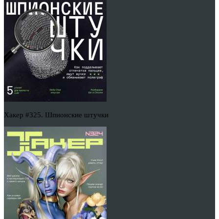
Хакер #325. Шпионские штучки