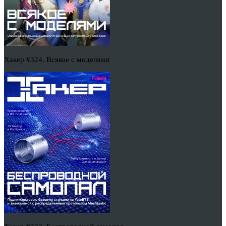
Хакер #324. Всякое с моделями