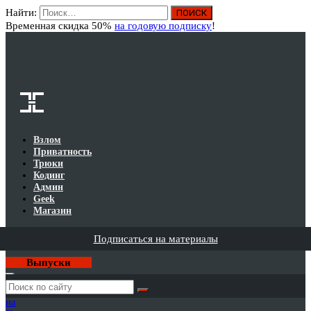
Найти:
Вход
Временная скидка 50%
на годовую подписку
!
Взлом
Приватность
Трюки
Кодинг
Админ
Geek
Магазин
Подписаться на материалы
Выпуски
Годовая
подписка
на