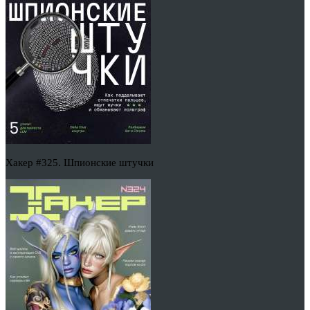
Хакер #325. Шпионские штучки