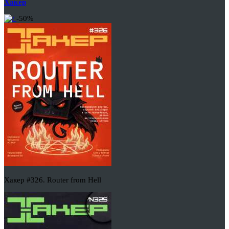
Хакер
-50%
Хакер #326. Router from Hell