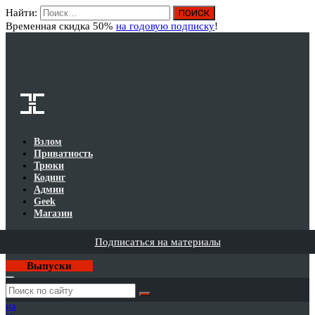
Найти:
Вход
Временная скидка 50%
на годовую подписку
!
Взлом
Приватность
Трюки
Кодинг
Админ
Geek
Магазин
Подписаться на материалы
Выпуски
Годовая
подписка
на