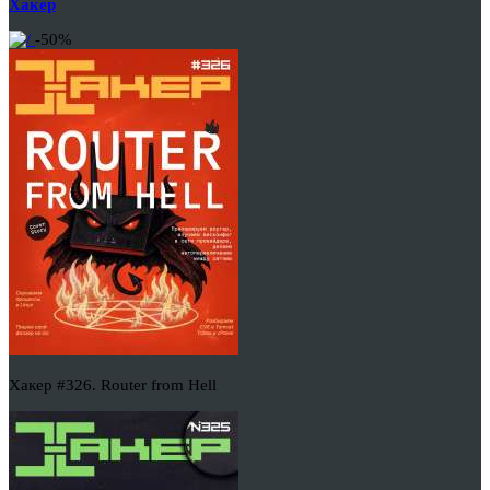
Хакер
-50%
Хакер #326. Router from Hell