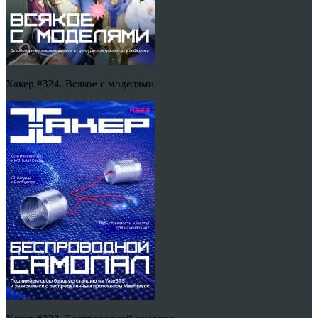
Хакер #324. Всякое с моделями