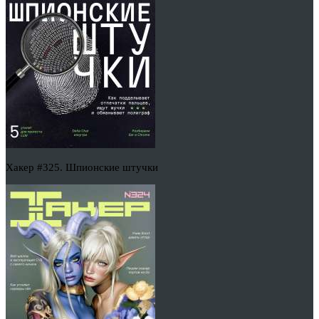
Хакер #325. Шпионские штучки