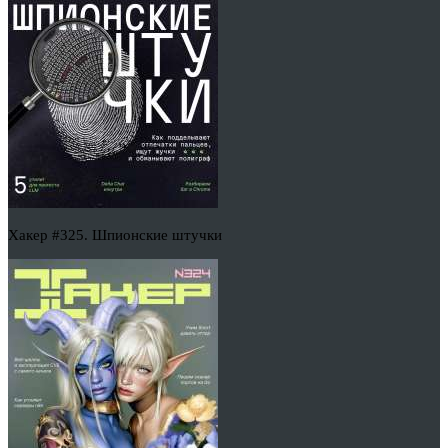
Хакер #325. Шпионские штучки