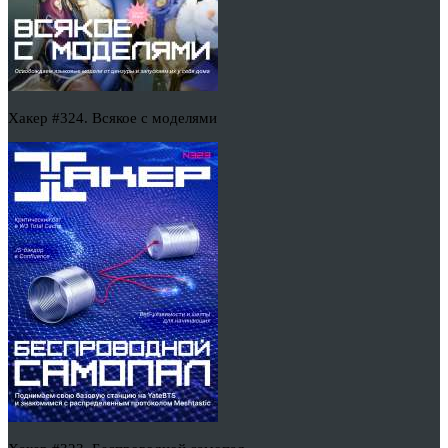
Хакер #324. Всякое с моделями