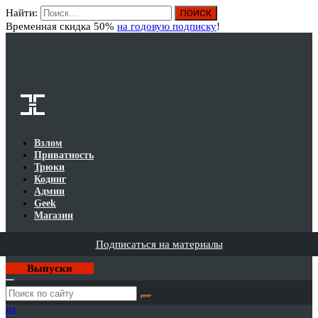
Найти:
Вход
Временная скидка 50%
на годовую подписку
!
Взлом
Приватность
Трюки
Кодинг
Админ
Geek
Магазин
Подписаться на материалы
Выпуски
Годовая
подписка
на