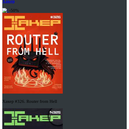
Хакер
-50%
Хакер #326. Router from Hell