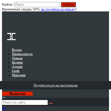
Найти:
Вход
Временная скидка 50%
на годовую подписку
!
Взлом
Приватность
Трюки
Кодинг
Админ
Geek
Магазин
Подписаться на материалы
Выпуски
Годовая
подписка
на