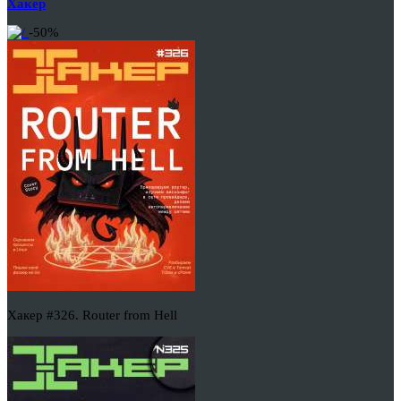
Хакер
-50%
Хакер #326. Router from Hell