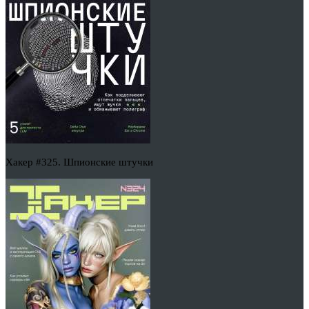
Хакер #325. Шпионские штучки