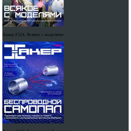
Хакер #324. Всякое с моделями