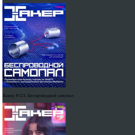
Хакер #323. Беспроводной самопал