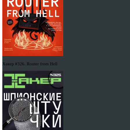
Хакер #326. Router from Hell