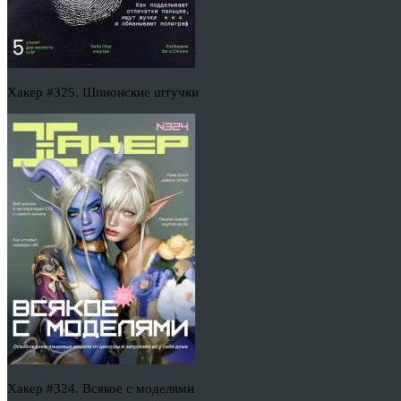
Хакер #325. Шпионские штучки
Хакер #324. Всякое с моделями