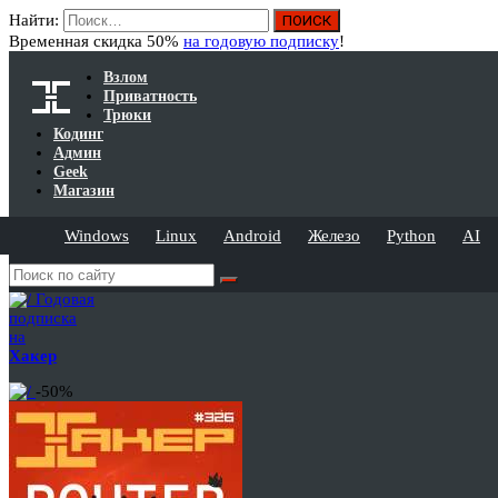
Найти:
Временная скидка 50%
на годовую подписку
!
Взлом
Приватность
Трюки
Кодинг
Админ
Geek
Магазин
Windows
Linux
Android
Железо
Python
AI
Годовая
подписка
на
Хакер
-50%