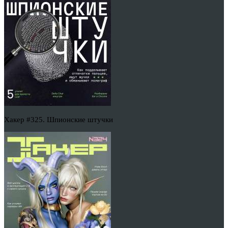
Хакер #325. Шпионские штучки