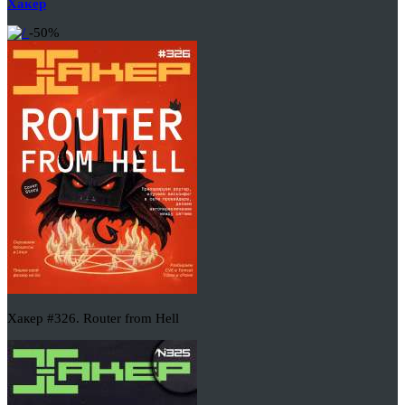
Хакер
-50%
Хакер #326. Router from Hell