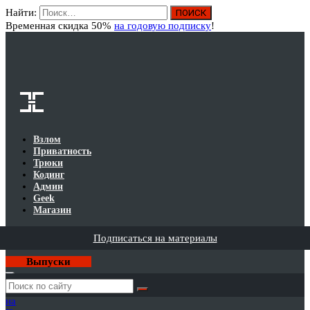
Найти:
Вход
Временная скидка 50%
на годовую подписку
!
Взлом
Приватность
Трюки
Кодинг
Админ
Geek
Магазин
Подписаться на материалы
Выпуски
Годовая
подписка
на