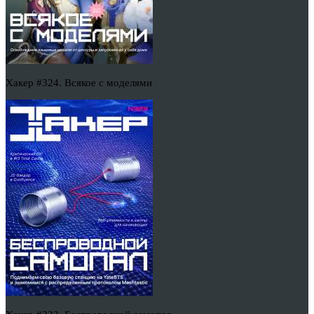
Хакер #324. Всякое с моделями