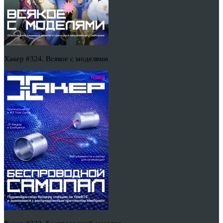
Хакер #324. Всякое с моделями