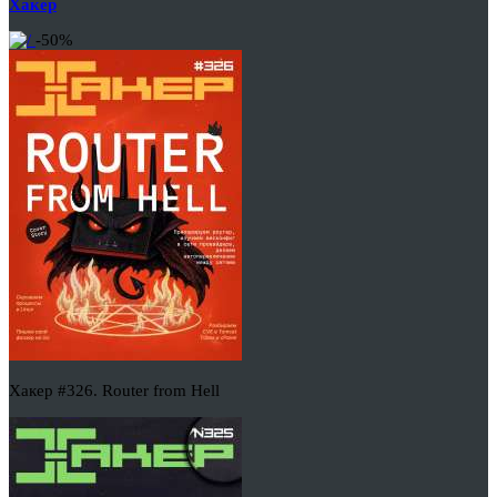
Хакер
-50%
Хакер #326. Router from Hell