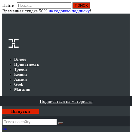
Найти:
Вход
Временная скидка 50%
на годовую подписку
!
Взлом
Приватность
Трюки
Кодинг
Админ
Geek
Магазин
Подписаться на материалы
Выпуски
Годовая
подписка
на