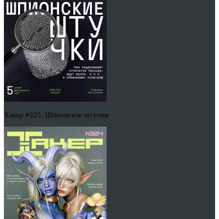
Хакер #325. Шпионские штучки