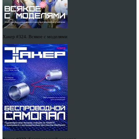
Хакер #324. Всякое с моделями