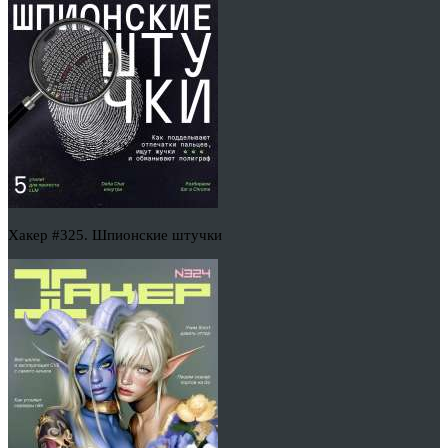
Хакер #325. Шпионские штучки