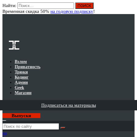
Найти:
Вход
Временная скидка 50%
на годовую подписку
!
Взлом
Приватность
Трюки
Кодинг
Админ
Geek
Магазин
Подписаться на материалы
Выпуски
Годовая
подписка
на