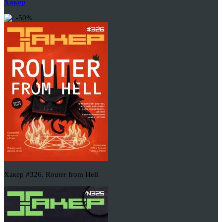
Хакер
-50%
Хакер #326. Router from Hell