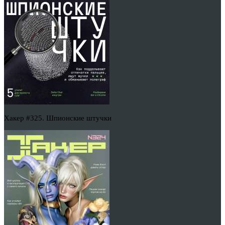
Хакер #325. Шпионские штучки