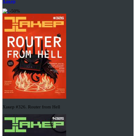
Хакер
-50%
Хакер #326. Router from Hell