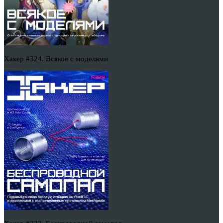
Хакер #324. Всякое с моделями