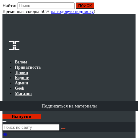
Найти:
Вход
Временная скидка 50%
на годовую подписку
!
Взлом
Приватность
Трюки
Кодинг
Админ
Geek
Магазин
Подписаться на материалы
Выпуски
Годовая
подписка
на