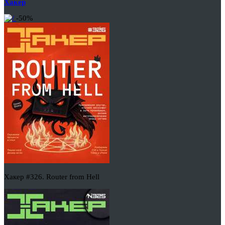
Хакер
-50%
Хакер #326. Router from Hell