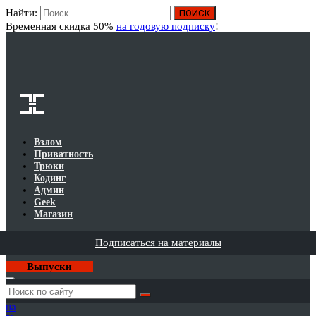
Найти:
Вход
Временная скидка 50%
на годовую подписку
!
Взлом
Приватность
Трюки
Кодинг
Админ
Geek
Магазин
Подписаться на материалы
Выпуски
Годовая
подписка
на