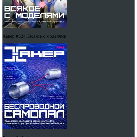
Хакер #324. Всякое с моделями