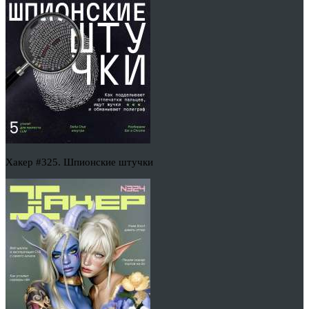
Хакер #325. Шпионские штучки